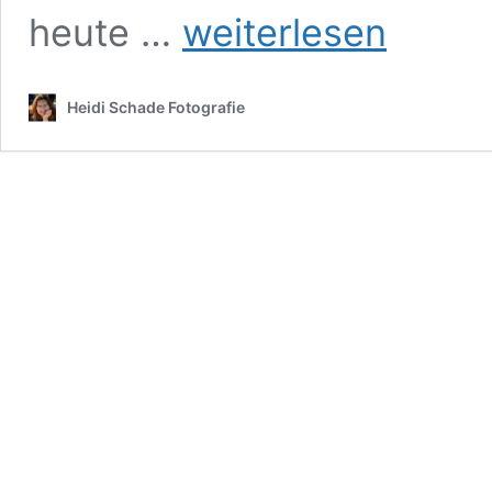
Tanz
heute …
weiterlesen
der
Teufel
2015
Heidi Schade Fotografie