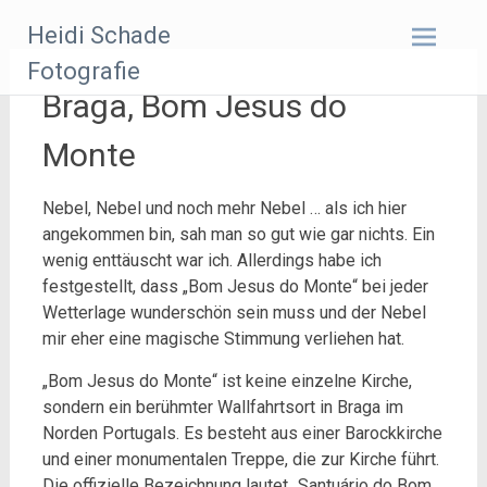
Zum
Heidi Schade
Inhalt
springen
Fotografie
Braga, Bom Jesus do
Monte
Nebel, Nebel und noch mehr Nebel … als ich hier
angekommen bin, sah man so gut wie gar nichts. Ein
wenig enttäuscht war ich. Allerdings habe ich
festgestellt, dass „Bom Jesus do Monte“ bei jeder
Wetterlage wunderschön sein muss und der Nebel
mir eher eine magische Stimmung verliehen hat.
„Bom Jesus do Monte“ ist keine einzelne Kirche,
sondern ein berühmter Wallfahrtsort in Braga im
Norden Portugals. Es besteht aus einer Barockkirche
und einer monumentalen Treppe, die zur Kirche führt.
Die offizielle Bezeichnung lautet „Santuário do Bom