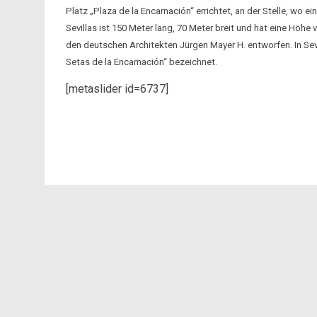
Platz „Plaza de la Encarnación“ errichtet, an der Stelle, wo 
Sevillas ist 150 Meter lang, 70 Meter breit und hat eine Höh
den deutschen Architekten Jürgen Mayer H. entworfen. In Sevil
Setas de la Encarnación“ bezeichnet.
[metaslider id=6737]