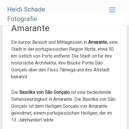
Zum
Heidi Schade
Inhalt
springen
Fotografie
Amarante
Ein kurzer Besuch und Mittagessen in
Amarante,
eine
Stadt in der portugiesischen Region Norte, etwa 50
km östlich von Porto entfernt. Die Stadt ist für ihre
historische Architektur, ihre Brücke Ponte São
Gonçalo über den Fluss Tâmega und ihre Altstadt
bekannt.
Die
Basilika von São Gonçalo
ist eine bedeutende
Sehenswürdigkeit in Amarante. Die Basilika von São
Gonçalo ist dem Heiligen Gonçalo von Amarante
gewidmet, einem portugiesischen Heiligen, der im
13. Jahrhundert lebte.