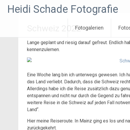
Zum
Heidi Schade Fotografie
Inhalt
springen
Schweiz 2022
Fotogalerien
Foto
Lange geplant und riesig darauf gefreut. Endlich h
kennenzulernen.
Eine Woche lang bin ich unterwegs gewesen. Ich hab
das Land verliebt.
Dadurch, dass
die Schweiz recht 
Allerdings habe ich die Reise zusätzlich dazu
genu
entspannen und nicht nur durch die Gegend zu fahr
weitere Reise in die Schweiz auf jeden Fall notwend
Land“.
Hier meine Reiseroute. In Mainz ging es los und na
zurückgekehrt.