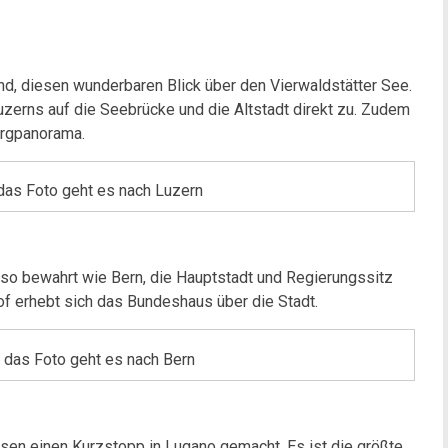
nd, diesen wunderbaren Blick über den Vierwaldstätter See.
zerns auf die Seebrücke und die Altstadt direkt zu. Zudem
ergpanorama.
 das Foto geht es nach Luzern
 so bewahrt wie Bern, die Hauptstadt und Regierungssitz
f erhebt sich das Bundeshaus über die Stadt.
f das Foto geht es nach Bern
en einen Kurzstopp in Lugano gemacht. Es ist die größte