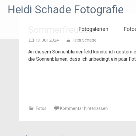
Zum
Heidi Schade Fotografie
Inhalt
springen
Sommerfreuden
Fotogalerien
Foto
19. Juli 2024
Heidi Schade
An diesem Sonnenblumenfeld konnte ich gestern ei
die Sonnenblumen, dass ich unbedingt ein paar F
Fotos
Kommentar hinterlassen