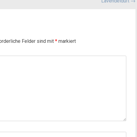
Lavendelduft
→
orderliche Felder sind mit
*
markiert