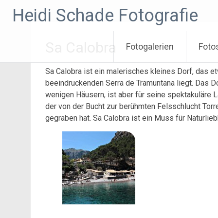
Zum
Heidi Schade Fotografie
Inhalt
springen
Sa Calobra
Fotogalerien
Foto
Sa Calobra ist ein malerisches kleines Dorf, das e
beeindruckenden Serra de Tramuntana liegt. Das Do
wenigen Häusern, ist aber für seine spektakuläre L
der von der Bucht zur berühmten Felsschlucht Torren
gegraben hat. Sa Calobra ist ein Muss für Naturlie