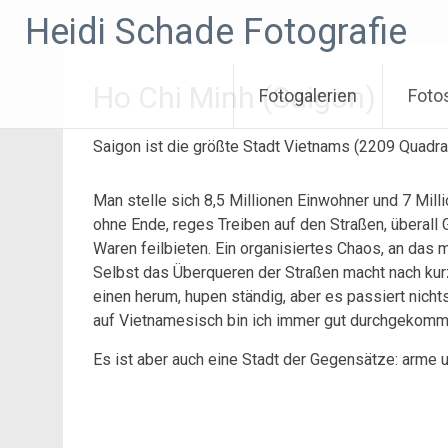
Zum
Heidi Schade Fotografie
Inhalt
springen
Ho Chi Minh (Saigon)
Fotogalerien
Foto
Saigon ist die größte Stadt Vietnams (2209 Quadra
Man stelle sich 8,5 Millionen Einwohner und 7 Mill
ohne Ende, reges Treiben auf den Straßen, überall 
Waren feilbieten. Ein organisiertes Chaos, an das 
Selbst das Überqueren der Straßen macht nach ku
einen herum, hupen ständig, aber es passiert nichts.
auf Vietnamesisch bin ich immer gut durchgekom
Es ist aber auch eine Stadt der Gegensätze: arme und 