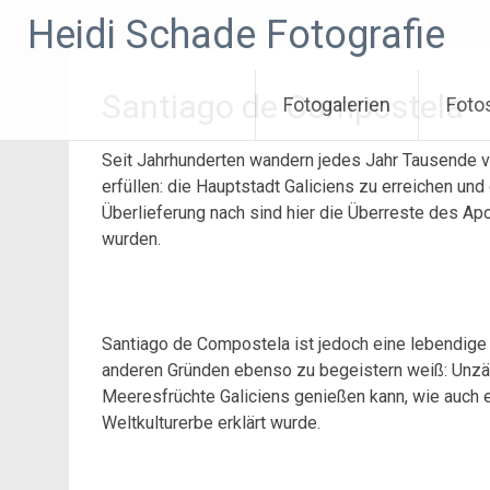
Zum
Heidi Schade Fotografie
Inhalt
springen
Santiago de Compostela
Fotogalerien
Foto
Seit Jahrhunderten wandern jedes Jahr Tausende 
erfüllen: die Hauptstadt Galiciens zu erreichen u
Überlieferung nach sind hier die Überreste des Ap
wurden.
Santiago de Compostela ist jedoch eine lebendige S
anderen Gründen ebenso zu begeistern weiß: Unzäh
Meeresfrüchte Galiciens genießen kann, wie auch
Weltkulturerbe erklärt wurde.