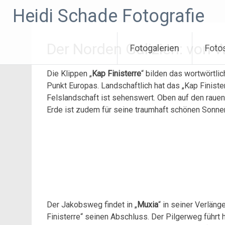
Zum
Heidi Schade Fotografie
Inhalt
springen
Der Norden Galizien: von 
Fotogalerien
Foto
Die Klippen „
Kap Finisterre
“ bilden das wortwörtli
Punkt Europas. Landschaftlich hat das „Kap Finister
Felslandschaft ist sehenswert. Oben auf den rauen
Erde ist zudem für seine traumhaft schönen Sonne
Der Jakobsweg findet in „
Muxia
“ in seiner Verlän
Finisterre“ seinen Abschluss. Der Pilgerweg führt