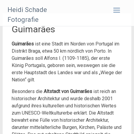
Zum
Heidi Schade
Inhalt
springen
Fotografie
Guimarães
Guimarães
ist eine Stadt im Norden von Portugal im
Distrikt Braga, etwa 50 km nördlich von Porto. In
Guimarães soll Alfons I. (1109-1185), der erste
König Portugals, geboren sein, weswegen sie die
erste Hauptstadt des Landes war und als „Wiege der
Nation“ gilt.
Besonders die
Altstadt von Guimarães
ist reich an
historischer Architektur und wurde deshalb 2001
aufgrund ihres kulturellen und historischen Wertes
zum UNESCO-Weltkulturerbe erklärt. Die Altstadt
bewahrt eine Fülle von historischer Architektur,
darunter mittelalterliche Burgen, Kirchen, Paläste und