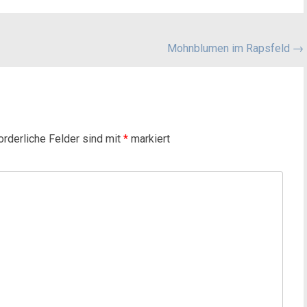
Mohnblumen im Rapsfeld
→
orderliche Felder sind mit
*
markiert