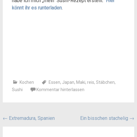
habe ich mich „mein“ Sushi-Rezept erstellt.
Hier
könnt ihr es runterladen
.
Kochen
Essen
,
Japan
,
Maki
,
reis
,
Stäbchen
,
Sushi
Kommentar hinterlassen
Beitragsnavigation
←
Extremadura, Spanien
Ein bisschen stachelig
→