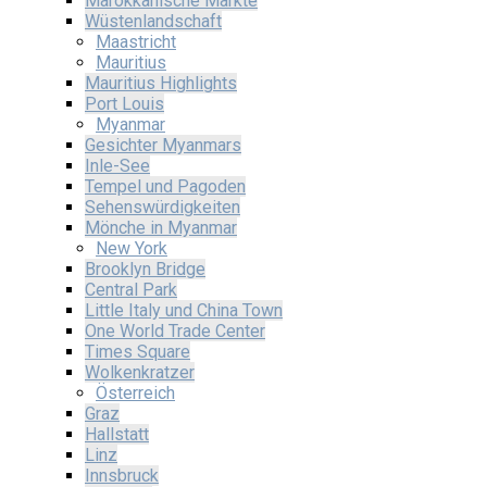
Marokkanische Märkte
Wüstenlandschaft
Maastricht
Mauritius
Mauritius Highlights
Port Louis
Myanmar
Gesichter Myanmars
Inle-See
Tempel und Pagoden
Sehenswürdigkeiten
Mönche in Myanmar
New York
Brooklyn Bridge
Central Park
Little Italy und China Town
One World Trade Center
Times Square
Wolkenkratzer
Österreich
Graz
Hallstatt
Linz
Innsbruck