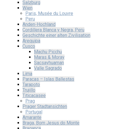
Salzburg
Wien
Paris, Musée du Louvre
Peru
Anden-Hochland
Cordillera Blanca y Negra, Peru
Geschichte einer alten Zivilisation
Arequipa
Cusco
Machu Picchu
Maras & Moray
Sacsayhuaman
Valle Sagrado
Lima
Paracas – Islas Ballestas
Tarapoto
Trujillo
Titicacasee
Prag
Prager Stadtansichten
Portugal
Amarante
Braga, Bom Jesus do Monte
Braganca