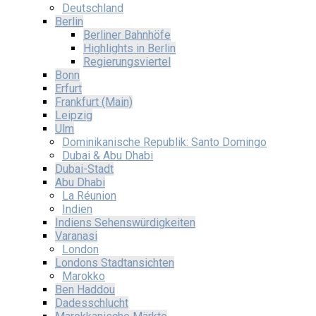
Deutschland
Berlin
Berliner Bahnhöfe
Highlights in Berlin
Regierungsviertel
Bonn
Erfurt
Frankfurt (Main)
Leipzig
Ulm
Dominikanische Republik: Santo Domingo
Dubai & Abu Dhabi
Dubai-Stadt
Abu Dhabi
La Réunion
Indien
Indiens Sehenswürdigkeiten
Varanasi
London
Londons Stadtansichten
Marokko
Ben Haddou
Dadesschlucht