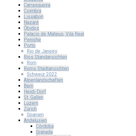
Carrasqueira
Coimbra
Lissabon
Nazaré
Óbidos
Palacio de Mateus, Vila Real
Peniche
Porto
Rio de Janeiro
Rios Standansichten
Rom
Roms Stadtansichten
Schweiz 2022
Alpenlandschaften
Bern
Heidi-Dorf
St. Gallen
Luzern
Zürich
Spanien
Andalusien
Córdoba
Granada