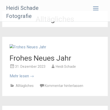
Zum
Heidi Schade
Inhalt
springen
Fotografie
Alltägliches
Frohes Neues Jahr
31. Dezember 2023
Heidi Schade
Mehr lesen
→
Alltägliches
Kommentar hinterlassen