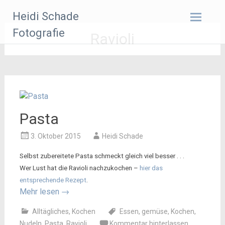
Zum
Heidi Schade
Inhalt
springen
Fotografie
Ravioli
Pasta
3. Oktober 2015
Heidi Schade
Selbst zubereitete Pasta schmeckt gleich viel besser . . .
Wer Lust hat die Ravioli nachzukochen –
hier das
entsprechende Rezept
.
Mehr lesen
→
Alltägliches
,
Kochen
Essen
,
gemüse
,
Kochen
,
Nudeln
,
Pasta
,
Ravioli
Kommentar hinterlassen