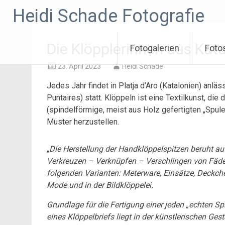
Zum
Heidi Schade Fotografie
Inhalt
springen
Die Klöpplerinnen aus Kat
Fotogalerien
Foto
23. April 2023
Heidi Schade
Jedes Jahr findet in Platja d’Aro (Katalonien) anlä
Puntaires) statt. Klöppeln ist eine Textilkunst, die
(spindelförmige, meist aus Holz gefertigten „Spul
Muster herzustellen.
„
Die Herstellung der Handklöppelspitzen beruht a
Verkreuzen – Verknüpfen – Verschlingen von Fäde
folgenden Varianten: Meterware, Einsätze, Deckch
Mode und in der Bildklöppelei.
Grundlage für die Fertigung einer jeden „echten Spi
eines Klöppelbriefs liegt in der künstlerischen G