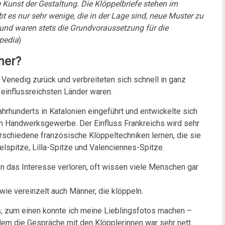
Kunst der Gestaltung. Die Klöppelbriefe stehen im
bt es nur sehr wenige, die in der Lage sind, neue Muster zu
 und waren stets die Grundvoraussetzung für die
ipedia
)
her?
Venedig zurück und verbreiteten sich schnell in ganz
 einflussreichsten Länder waren.
hrhunderts in Katalonien eingeführt und entwickelte sich
um Handwerksgewerbe. Der Einfluss Frankreichs wird sehr
erschiedene französische Klöppeltechniken lernen, die sie
lspitze, Lilla-Spitze und Valenciennes-Spitze.
en das Interesse verloren, oft wissen viele Menschen gar
wie vereinzelt auch Männer, die klöppeln.
es, zum einen konnte ich meine Lieblingsfotos machen –
em die Gespräche mit den Klöpplerinnen war sehr nett.