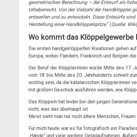
geometrischen Berechnung – der Entwurf als hohe 
Urheberrecht. Von der Vielzahl der Handklöppler gi
entwerfen und zu entwickeln. Diese Entwürfe sind
Herstellung einer Handklöppelspitze.
“ (
Quelle: Wik
Wo kommt das Klöppelgewerbe 
Die ersten handgeklöppelten Kreationen gehen auf 
Europa, wobei Flandern, Frankreich und Belgien die
Der Beruf der Klöpplerinnen wurde Mitte des 17. Ja
vom 18. bis Mitte des 20. Jahrhunderts schnell z
wichtig sein, da die katalanischen Klöpplerinnen v
mit großem Geschick ausführen werden, wie Klöppe
Das Klöppeln hat leider bei den jungen Generation
nicht, was das überhaupt ist.
Meist sieht man nur noch ältere Menschen, Frauen 
Für mich heute war es für fotografisch ein Paradi
„Hände“ und viele weitere Detailaufnahmen. Außerd