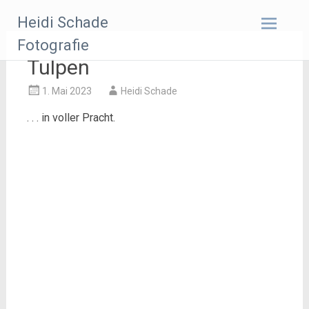
Zum
Heidi Schade
Inhalt
springen
Fotografie
Tulpen
1. Mai 2023
Heidi Schade
. . . in voller Pracht.