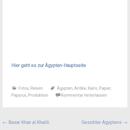
Hier geht es zur Ägypten-Hauptseite
Fotos
,
Reisen
Ägypten
,
Antike
,
Kairo
,
Papier
,
Papyrus
,
Produktion
Kommentar hinterlassen
Beitragsnavigation
←
Basar Khan al Khalili
Gesichter Ägyptens
→