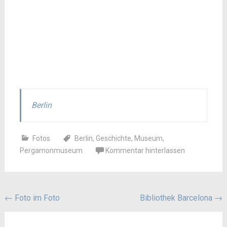
Berlin
Fotos
Berlin
,
Geschichte
,
Museum
,
Pergamonmuseum
Kommentar hinterlassen
Beitragsnavigation
←
Foto im Foto
Bibliothek Barcelona
→