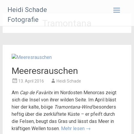
Zum
Heidi Schade
Inhalt
springen
Fotografie
Tramontana
Meeresrauschen
13. April 2016
Heidi Schade
Am
Cap de Favàritx
im Nordosten Menorcas zeigt
sich die Insel von ihrer wilden Seite. Im April bläst
hier der kalte, böige
Tramontana-Wind
besonders
heftig über die zerklüftete Küste – er pfeift durch
die Felsen, beugt das Gras und lässt das Meer in
kräftigen Wellen tosen.
Mehr lesen
→