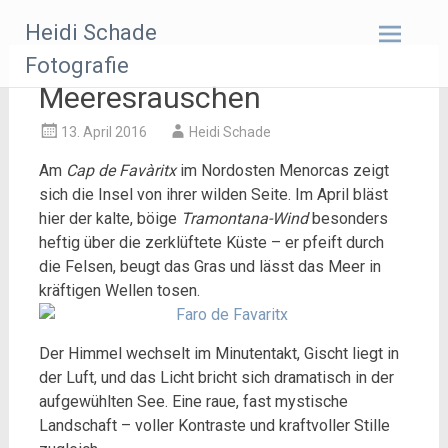
Zum
Heidi Schade
Inhalt
springen
Fotografie
Meeresrauschen
13. April 2016
Heidi Schade
Am
Cap de Favàritx
im Nordosten Menorcas zeigt
sich die Insel von ihrer wilden Seite. Im April bläst
hier der kalte, böige
Tramontana-Wind
besonders
heftig über die zerklüftete Küste – er pfeift durch
die Felsen, beugt das Gras und lässt das Meer in
kräftigen Wellen tosen.
Der Himmel wechselt im Minutentakt, Gischt liegt in
der Luft, und das Licht bricht sich dramatisch in der
aufgewühlten See. Eine raue, fast mystische
Landschaft – voller Kontraste und kraftvoller Stille