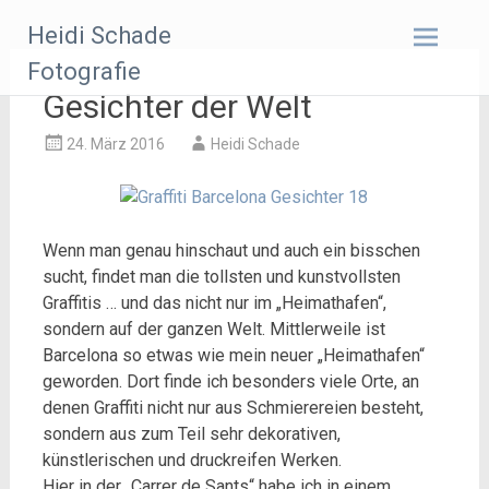
Zum
Heidi Schade
Inhalt
springen
Fotografie
Gesichter der Welt
24. März 2016
Heidi Schade
Wenn man genau hinschaut und auch ein bisschen
sucht, findet man die tollsten und kunstvollsten
Graffitis … und das nicht nur im „Heimathafen“,
sondern auf der ganzen Welt. Mittlerweile ist
Barcelona so etwas wie mein neuer „Heimathafen“
geworden. Dort finde ich besonders viele Orte, an
denen Graffiti nicht nur aus Schmierereien besteht,
sondern aus zum Teil sehr dekorativen,
künstlerischen und druckreifen Werken.
Hier in der „Carrer de Sants“ habe ich in einem