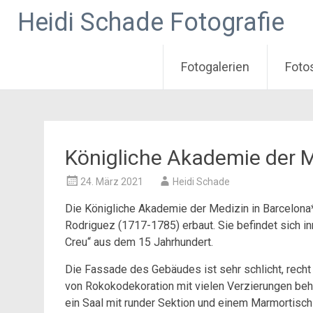
Heidi Schade Fotografie
Fotogalerien
Foto
Zum
Inhalt
springen
Königliche Akademie der 
24. März 2021
Heidi Schade
Die Königliche Akademie der Medizin in Barcelon
Rodriguez (1717-1785) erbaut. Sie befindet sich 
Creu“ aus dem 15 Jahrhundert.
Die Fassade des Gebäudes ist sehr schlicht, recht 
von Rokokodekoration mit vielen Verzierungen behe
ein Saal mit runder Sektion und einem Marmortisch