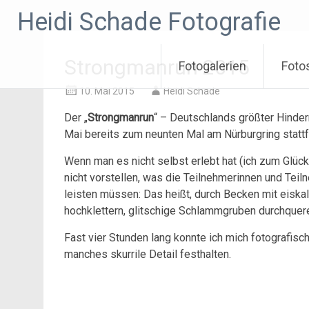
Zum
Heidi Schade Fotografie
Inhalt
springen
Strongmanrun 2015
Fotogalerien
Foto
10. Mai 2015
Heidi Schade
Der „
Strongmanrun
“ – Deutschlands größter Hindern
Mai bereits zum neunten Mal am Nürburgring statt
Wenn man es nicht selbst erlebt hat (ich zum Glück
nicht vorstellen, was die Teilnehmerinnen und Te
leisten müssen: Das heißt, durch Becken mit eis
hochklettern, glitschige Schlammgruben durchquer
Fast vier Stunden lang konnte ich mich fotografisc
manches skurrile Detail festhalten.