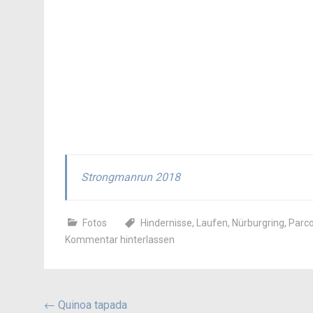
Strongmanrun 2018
Fotos
Hindernisse
,
Laufen
,
Nürburgring
,
Parc
Kommentar hinterlassen
Beitragsnavigation
←
Quinoa tapada