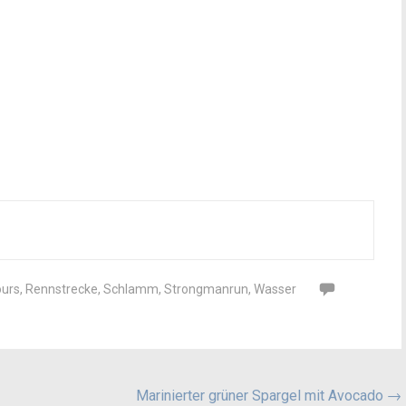
ours
,
Rennstrecke
,
Schlamm
,
Strongmanrun
,
Wasser
Marinierter grüner Spargel mit Avocado
→