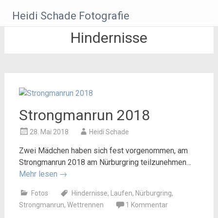
Zum
Heidi Schade Fotografie
Inhalt
springen
Hindernisse
Strongmanrun 2018
28. Mai 2018
Heidi Schade
Zwei Mädchen haben sich fest vorgenommen, am
Strongmanrun 2018 am Nürburgring teilzunehmen…
Mehr lesen
→
Fotos
Hindernisse
,
Laufen
,
Nürburgring
,
Strongmanrun
,
Wettrennen
1 Kommentar