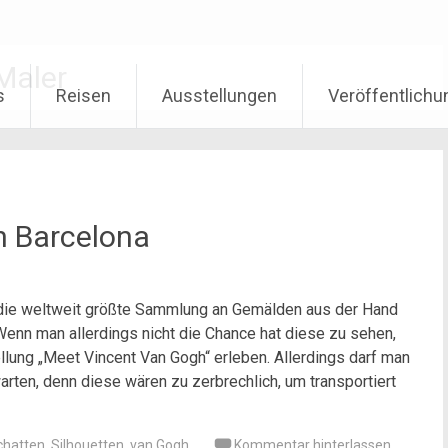
Maler
s
Reisen
Ausstellungen
Veröffentlich
n Barcelona
die weltweit größte Sammlung an Gemälden aus der Hand
Wenn man allerdings nicht die Chance hat diese zu sehen,
ellung „Meet Vincent Van Gogh“ erleben. Allerdings darf man
rten, denn diese wären zu zerbrechlich, um transportiert
chatten
,
Silhouetten
,
van Gogh
Kommentar hinterlassen