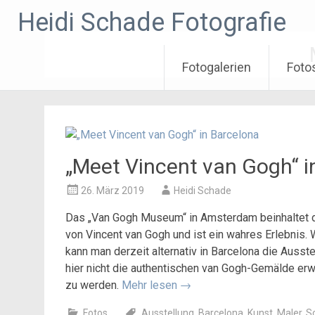
Zum
Heidi Schade Fotografie
Inhalt
springen
Fotogalerien
Foto
„Meet Vincent van Gogh“ i
26. März 2019
Heidi Schade
Das „Van Gogh Museum“ in Amsterdam beinhaltet 
von Vincent van Gogh und ist ein wahres Erlebnis. 
kann man derzeit alternativ in Barcelona die Ausst
hier nicht die authentischen van Gogh-Gemälde erwa
zu werden.
Mehr lesen
→
Fotos
Ausstellung
,
Barcelona
,
Kunst
,
Maler
,
S