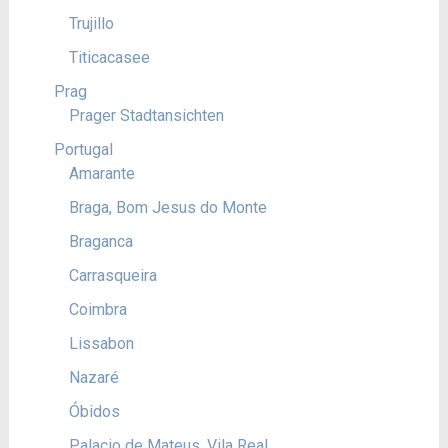
Trujillo
Titicacasee
Prag
Prager Stadtansichten
Portugal
Amarante
Braga, Bom Jesus do Monte
Braganca
Carrasqueira
Coimbra
Lissabon
Nazaré
Óbidos
Palacio de Mateus, Vila Real