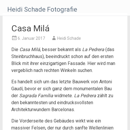
Zum
Heidi Schade Fotografie
Inhalt
springen
Casa Milá
6. Januar 2017
Heidi Schade
Die
Casa Milá
, besser bekannt als
La Pedrera
(das
Steinbruchhaus), beeindruckt schon auf den ersten
Blick mit ihrer einzigartigen Fassade. Hier wird man
vergeblich nach rechten Winkeln suchen.
Es handelt sich um das letzte Bauwerk von Antoni
Gaudí, bevor er sich ganz dem monumentalen Bau
der
Sagrada Família
widmete.
La Pedrera
zählt zu
den bekanntesten und eindrucksvollsten
Architekturwundern Barcelonas.
Die Vorderseite des Gebäudes wirkt wie ein
massiver Felsen, der nur durch sanfte Wellenlinien