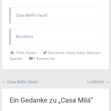
Casa Batllo Gaudi
Barcelona
Fotos
,
Reisen
Barcelona
,
Gaudi
,
Kultur
,
Museum
,
Spanien
1 Kommentar
Beitragsnavigation
←
Casa Batllo Gaudi
Lichtblick
→
Ein Gedanke zu „
Casa Milá
“