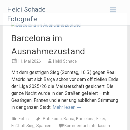
Zum
Heidi Schade
Inhalt
springen
Fotografie
Barcelona im
Ausnahmezustand
11. Mai 2026
Heidi Schade
Mit dem gestrigen Sieg (Sonntag, 10.5.) gegen Real
Madrid hat sich Barça schon vor dem offiziellen Ende
der Liga 2025/26 die Meisterschaft gesichert. Die
ganze Nacht wurde in den Straßen gefeiert – mit
Gesängen, Fahnen und einer unglaublichen Stimmung
in der ganzen Stadt.
Mehr lesen
→
Fotos
Autokorso
,
Barca
,
Barcelona
,
Feier
,
Fußball
,
Sieg
,
Spanien
Kommentar hinterlassen