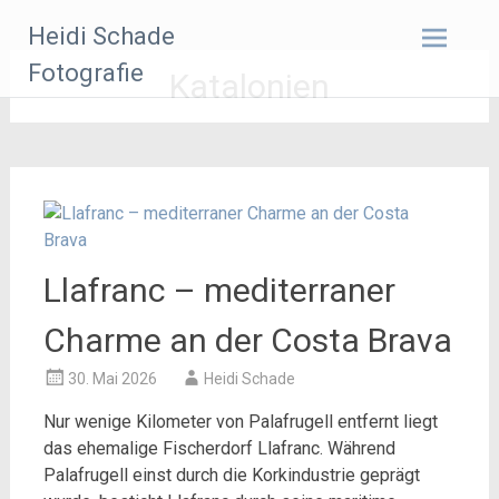
Zum
Heidi Schade
Inhalt
springen
Fotografie
Katalonien
Llafranc – mediterraner
Charme an der Costa Brava
30. Mai 2026
Heidi Schade
Nur wenige Kilometer von Palafrugell entfernt liegt
das ehemalige Fischerdorf
Llafranc
. Während
Palafrugell einst durch die Korkindustrie geprägt