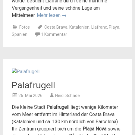
wurde, besticht Llafranc durch seine maritime
Vergangenheit und seine schöne Lage am
Mittelmeer.
Mehr lesen
→
Fotos
Costa Brava
,
Katalonien
,
Llafranc
,
Playa
,
Spanien
1 Kommentar
Palafrugell
26. Mai 2026
Heidi Schade
Die kleine Stadt
Palafrugell
liegt wenige Kilometer
vom Meer entfernt im Hinterland der Costa Brava
(Katalonien und ca. 130 km nördlich von Barcelona).
Ihr Zentrum gruppiert sich um die
Plaça Nova
sowie