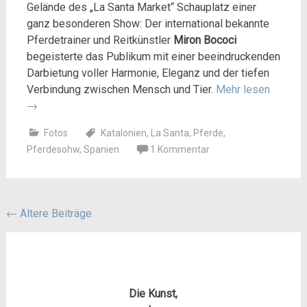
Gelände des „La Santa Market“ Schauplatz einer
ganz besonderen Show: Der international bekannte
Pferdetrainer und Reitkünstler
Miron Bococi
begeisterte das Publikum mit einer beeindruckenden
Darbietung voller Harmonie, Eleganz und der tiefen
Verbindung zwischen Mensch und Tier.
Mehr lesen
→
Fotos
Katalonien
,
La Santa
,
Pferde
,
Pferdesohw
,
Spanien
1 Kommentar
Beitragsnavigation
←
Ältere Beiträge
Die Kunst,