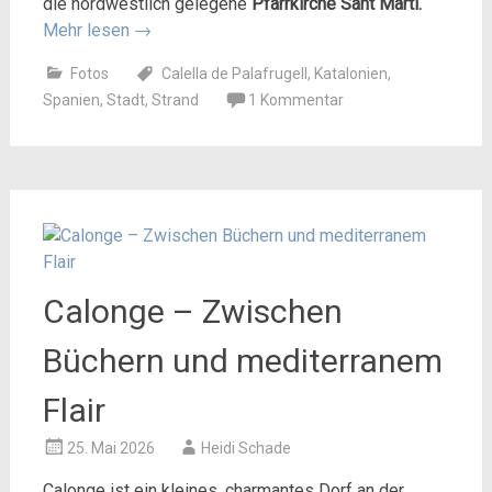
die nordwestlich gelegene
Pfarrkirche Sant Martí.
Mehr lesen
→
Fotos
Calella de Palafrugell
,
Katalonien
,
Spanien
,
Stadt
,
Strand
1 Kommentar
Calonge – Zwischen
Büchern und mediterranem
Flair
25. Mai 2026
Heidi Schade
Calonge ist ein kleines, charmantes Dorf an der