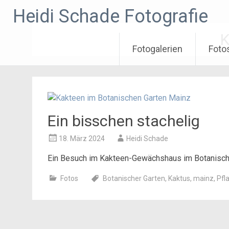
Zum
Heidi Schade Fotografie
Inhalt
springen
K
Fotogalerien
Foto
Ein bisschen stachelig
18. März 2024
Heidi Schade
Ein Besuch im Kakteen-Gewächshaus im Botanisch
Fotos
Botanischer Garten
,
Kaktus
,
mainz
,
Pfl