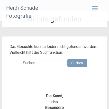
Zum
Heidi Schade
Inhalt
springen
Fotografie
Nichts gefunden
Das Gesuchte konnte leider nicht gefunden werden.
Vielleicht hilft die Suchfunktion.
Suchen
nach:
Die Kunst,
das
Besondere