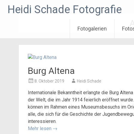
Zum
Heidi Schade Fotografie
Inhalt
springen
A
Fotogalerien
Foto
Burg Altena
8. Oktober 2019
Heidi Schade
Internationale Bekanntheit erlangte die Burg Alte
der Welt, die im Jahr 1914 feierlich eröffnet wurd
können im Rahmen eines Museumsbesuchs im Origin
alle, die sich für die Geschichte der Jugendbewe
interessieren.
Mehr lesen
→