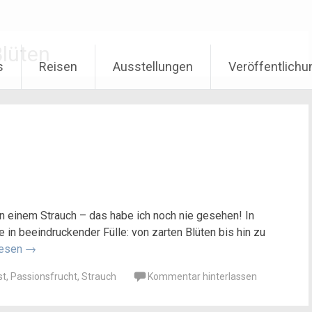
Blüten
s
Reisen
Ausstellungen
Veröffentlich
n einem Strauch – das habe ich noch nie gesehen! In
 in beeindruckender Fülle: von zarten Blüten bis hin zu
lesen
→
st
,
Passionsfrucht
,
Strauch
Kommentar hinterlassen