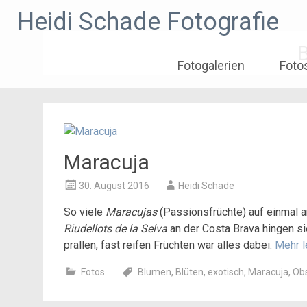
Zum
Heidi Schade Fotografie
Inhalt
springen
Fotogalerien
Foto
Maracuja
30. August 2016
Heidi Schade
So viele
Maracujas
(Passionsfrüchte) auf einmal a
Riudellots de la Selva
an der Costa Brava hingen sie
prallen, fast reifen Früchten war alles dabei.
Mehr 
Fotos
Blumen
,
Blüten
,
exotisch
,
Maracuja
,
Ob