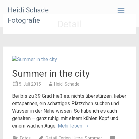
Zum
Heidi Schade
Inhalt
springen
Fotografie
Detail
Summer in the city
5. Juli 2015
Heidi Schade
Bei bis zu 39 Grad hieß es: nichts überstürzen, lieber
entspannen, ein schattiges Plätzchen suchen und
Wasser in der Nähe wissen. So habe ich es auch
gehalten – ganz ruhig, mit einem kühlen Kopf und
einem wachen Auge.
Mehr lesen
→
Fotos
Detail
,
Ferien
,
Hitze
,
Sommer