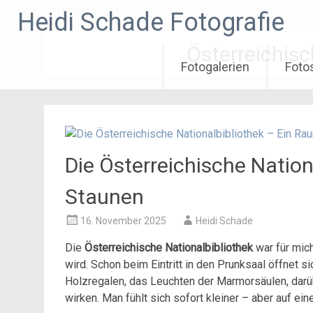
Zum
Heidi Schade Fotografie
Inhalt
springen
Österreichisc
Fotogalerien
Foto
Die Österreichische Nation
Staunen
16. November 2025
Heidi Schade
Die
Österreichische Nationalbibliothek
war für mich
wird. Schon beim Eintritt in den Prunksaal öffnet s
Holzregalen, das Leuchten der Marmorsäulen, darü
wirken. Man fühlt sich sofort kleiner – aber auf e