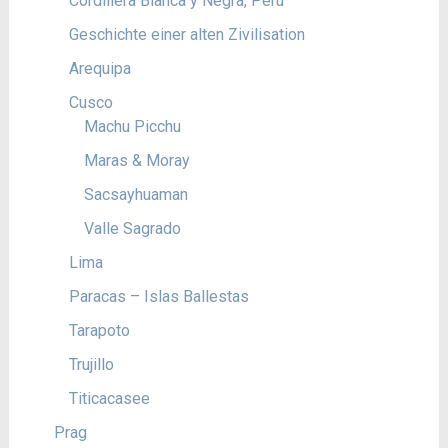
Cordillera Blanca y Negra, Peru
Geschichte einer alten Zivilisation
Arequipa
Cusco
Machu Picchu
Maras & Moray
Sacsayhuaman
Valle Sagrado
Lima
Paracas – Islas Ballestas
Tarapoto
Trujillo
Titicacasee
Prag