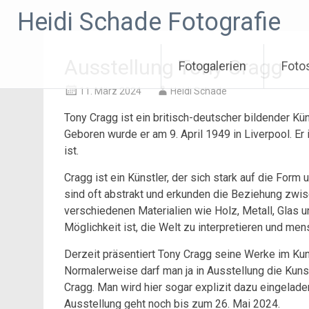
Zum
Heidi Schade Fotografie
Inhalt
springen
Ausstellung Tony Cragg
Fotogalerien
Foto
11. März 2024
Heidi Schade
Tony Cragg ist ein britisch-deutscher bildender Kün
Geboren wurde er am 9. April 1949 in Liverpool. Er
ist.
Cragg ist ein Künstler, der sich stark auf die Form
sind oft abstrakt und erkunden die Beziehung zwis
verschiedenen Materialien wie Holz, Metall, Glas u
Möglichkeit ist, die Welt zu interpretieren und me
Derzeit präsentiert Tony Cragg seine Werke im Kun
Normalerweise darf man ja in Ausstellung die Kunst
Cragg. Man wird hier sogar explizit dazu eingelade
Ausstellung geht noch bis zum 26. Mai 2024.