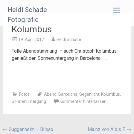
Zum
Heidi Schade
Inhalt
springen
Fotografie
Kolumbus
19. April 2017
Heidi Schade
Tolle Abendstimmung – auch Christoph Kolumbus
genießt den Sonnenuntergang in Barcelona . . .
Fotos
Abend
,
Barcelona
,
Gegenlicht
,
Kolumbus
,
Sonnenuntergang
Kommentar hinterlassen
Beitragsnavigation
←
Guggenheim – Bilbao
Mainz von A bis Z
→