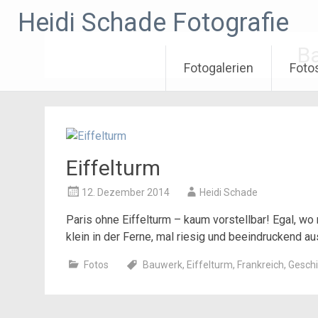
Zum
Heidi Schade Fotografie
Inhalt
springen
B
Fotogalerien
Foto
Eiffelturm
12. Dezember 2014
Heidi Schade
Paris ohne Eiffelturm – kaum vorstellbar! Egal, wo 
klein in der Ferne, mal riesig und beeindruckend a
Fotos
Bauwerk
,
Eiffelturm
,
Frankreich
,
Geschi