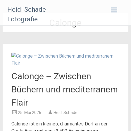
Zum
Heidi Schade
Inhalt
springen
Fotografie
Calonge
Calonge – Zwischen
Büchern und mediterranem
Flair
25. Mai 2026
Heidi Schade
Calonge ist ein kleines, charmantes Dorf an der
Costa Brava mit etwa 3.500 Einwohnern im