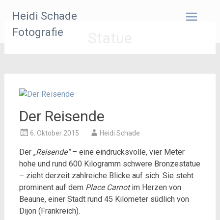
Zum
Heidi Schade
Inhalt
springen
Fotografie
Statue
Der Reisende
6. Oktober 2015
Heidi Schade
Der „
Reisende“
– eine eindrucksvolle, vier Meter
hohe und rund 600 Kilogramm schwere Bronzestatue
– zieht derzeit zahlreiche Blicke auf sich. Sie steht
prominent auf dem
Place Carnot
im Herzen von
Beaune, einer Stadt rund 45 Kilometer südlich von
Dijon (Frankreich).