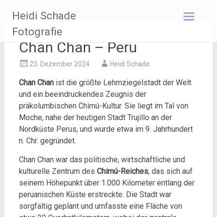
Zum
Heidi Schade
Inhalt
springen
Fotografie
Chan Chan – Peru
23. Dezember 2024
Heidi Schade
Chan Chan
ist die größte Lehmziegelstadt der Welt
und ein beeindruckendes Zeugnis der
präkolumbischen Chimú-Kultur. Sie liegt im Tal von
Moche, nahe der heutigen Stadt Trujillo an der
Nordküste Perus, und wurde etwa im 9. Jahrhundert
n. Chr. gegründet.
Chan Chan war das politische, wirtschaftliche und
kulturelle Zentrum des
Chimú-Reiches
, das sich auf
seinem Höhepunkt über 1.000 Kilometer entlang der
peruanischen Küste erstreckte. Die Stadt war
sorgfältig geplant und umfasste eine Fläche von