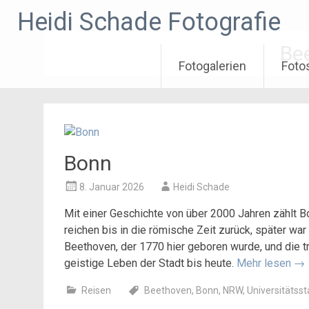
Zum
Heidi Schade Fotografie
Inhalt
springen
Be
Fotogalerien
Foto
Bonn
8. Januar 2026
Heidi Schade
Mit einer Geschichte von über 2000 Jahren zählt B
reichen bis in die römische Zeit zurück, später w
Beethoven, der 1770 hier geboren wurde, und die tr
geistige Leben der Stadt bis heute.
Mehr lesen
→
Reisen
Beethoven
,
Bonn
,
NRW
,
Universitätsst