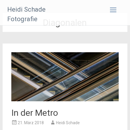
Zum
Heidi Schade
Inhalt
springen
Fotografie
Diagonalen
In der Metro
21. März 2018
Heidi Schade