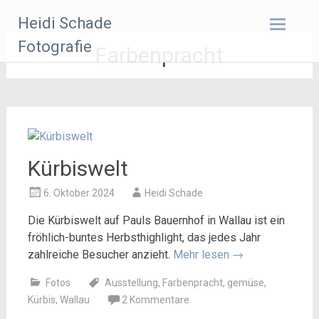
Zum
Heidi Schade
Inhalt
springen
Fotografie
Farbenpracht
Kürbiswelt
6. Oktober 2024
Heidi Schade
Die Kürbiswelt auf Pauls Bauernhof in Wallau ist ein
fröhlich-buntes Herbsthighlight, das jedes Jahr
zahlreiche Besucher anzieht.
Mehr lesen
→
Fotos
Ausstellung
,
Farbenpracht
,
gemüse
,
Kürbis
,
Wallau
2 Kommentare