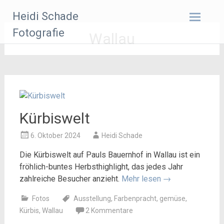
Zum
Heidi Schade
Inhalt
springen
Fotografie
Wallau
Kürbiswelt
6. Oktober 2024
Heidi Schade
Die Kürbiswelt auf Pauls Bauernhof in Wallau ist ein
fröhlich-buntes Herbsthighlight, das jedes Jahr
zahlreiche Besucher anzieht.
Mehr lesen
→
Fotos
Ausstellung
,
Farbenpracht
,
gemüse
,
Kürbis
,
Wallau
2 Kommentare