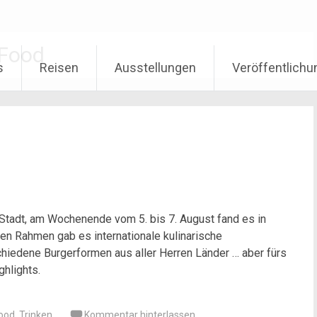
Food
s
Reisen
Ausstellungen
Veröffentlich
 Stadt, am Wochenende vom 5. bis 7. August fand es in
inen Rahmen gab es internationale kulinarische
chiedene Burgerformen aus aller Herren Länder … aber fürs
hlights.
ood
,
Trinken
Kommentar hinterlassen