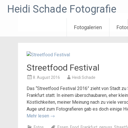
Zum
Heidi Schade Fotografie
Inhalt
springen
Fotogalerien
Foto
Streetfood Festival
8. August 2016
Heidi Schade
Das “Streetfood Festival 2016” zieht von Stadt zu
Frankfurt statt. In einem überschaubaren, eher kle
Köstlichkeiten, meiner Meinung nach zu viele vers
Auge und zum Fotografieren gab es doch einige Hig
Mehr lesen
→
Fotos
Essen
,
Food
,
Frankfurt
,
genuss
,
Streetf