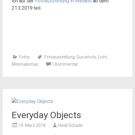
ich auf der
Fotoausstellung in Mailand
ab dem
21.3.2019 teil.
Fotos
Fotoausstellung
,
Gurushots
,
Licht
,
Minimalismus
1 Kommentar
Everyday Objects
14. März 2018
Heidi Schade