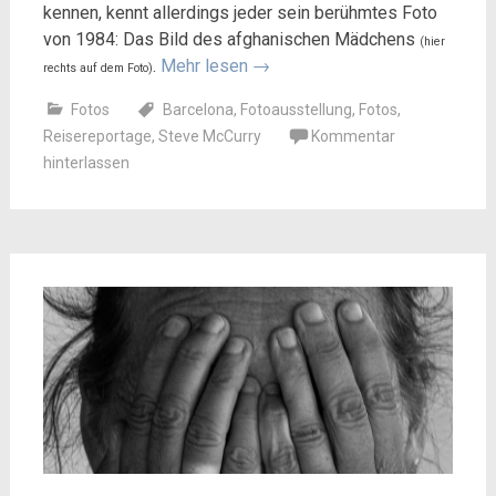
kennen, kennt allerdings jeder sein berühmtes Foto
von 1984: Das Bild des afghanischen Mädchens
(hier
.
Mehr lesen
→
rechts auf dem Foto)
Fotos
Barcelona
,
Fotoausstellung
,
Fotos
,
Reisereportage
,
Steve McCurry
Kommentar
hinterlassen