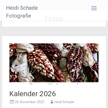
Zum
Heidi Schade
Inhalt
springen
Fotografie
Fotos
Kalender 2026
28. November 2025
Heidi Schade